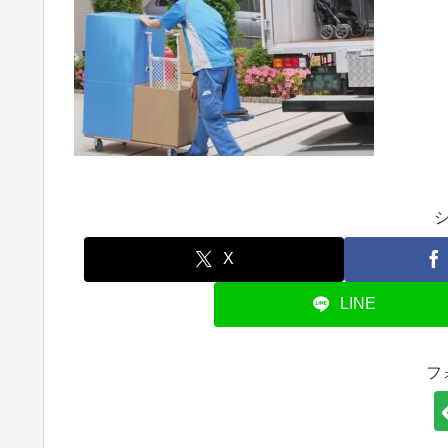
X
LINE
フ