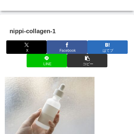
nippi-collagen-1
X
Facebook
はてブ
LINE
コピー