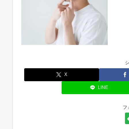
X
LINE
フ