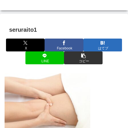
seruraito1
X
Facebook
はてブ
LINE
コピー