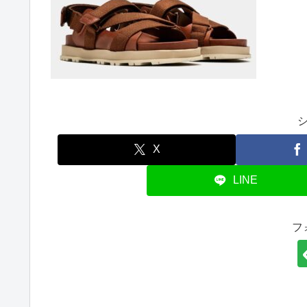
X
LINE
フ