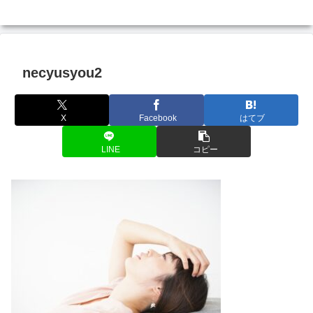
necyusyou2
X
Facebook
はてブ
LINE
コピー