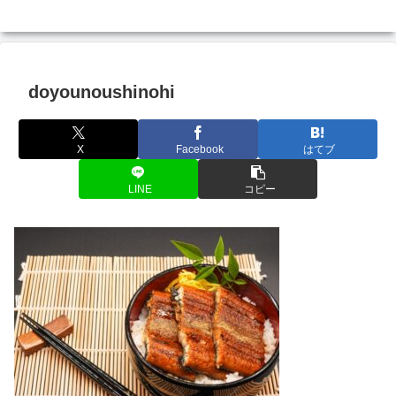
doyounoushinohi
X
Facebook
はてブ
LINE
コピー