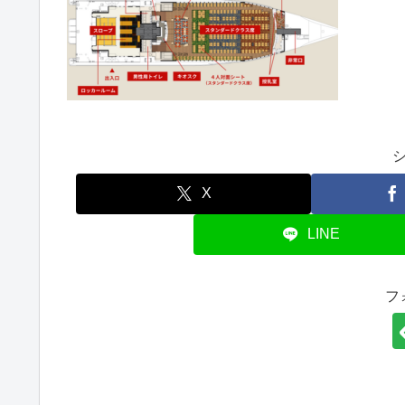
X
LINE
フ