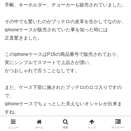
手帳、キーホルダー、チョーカーも販売されていました。
その中でも驚いたのがブッテロの皮革を生かしてなのか、
iphoneケースが販売されていた事を知った時には
正直驚きました。
このiphoneケースはP16の商品番号で販売されており、
実にシンプルでスマートで上品さが漂い、
かつおしゃれで言うことなしです。
また、ケース下部に施されたブッテロのロゴ入りですの
で、
iphoneケースでちょっとした見えないオシャレが出来ま
すね。
また、ブッテロのバッグはレディース用で
メニュー
ホーム
検索
トップ
サイドバー