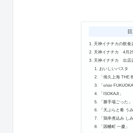
目
天神イナチカの飲食
天神イナチカ 4月2
天神イナチカ 出店
おいしいパスタ
「侑久上海 THE 
「o/sio FUKUOK
「ISOKAJI」
「勝手場ごった」
「天ぷらと肴 う
「鶏串煮込み し
「因幡町 一慶」