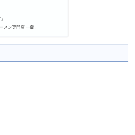
」
T」
ーメン専門店 一蘭」