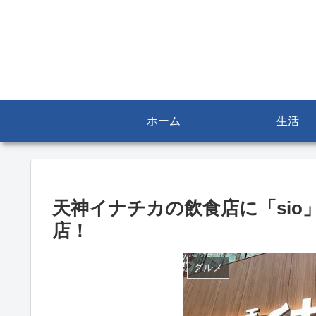
ホーム
生活
天神イナチカの飲食店に「si
店！
グルメ