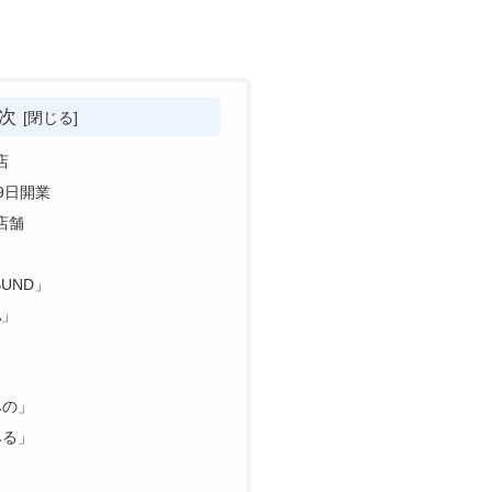
次
店
9日開業
店舗
BUND」
A」
みの」
みる」