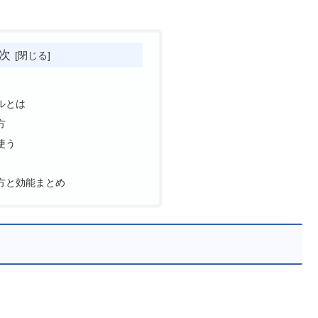
次
ルとは
方
使う
方と効能まとめ