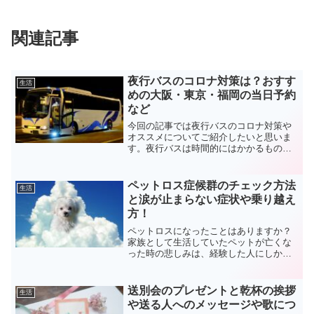
関連記事
夜行バスのコロナ対策は？おすす
生活
めの大阪・東京・福岡の当日予約
など
今回の記事では夜行バスのコロナ対策や
オススメについてご紹介したいと思いま
す。夜行バスは時間的にはかかるものの
寝ている間に目的地に着くという便利さ
と価格の安さで大人気です。しかしなが
ら新型コロナウィルスの影響で感染対策
ペットロス症候群のチェック方法
生活
は大丈夫だろうかといった...
と涙が止まらない症状や乗り越え
方！
ペットロスになったことはありますか？
家族として生活していたペットが亡くな
った時の悲しみは、経験した人にしかわ
からないのかもしれません。私が乗り越
えた方法をお伝えします。
送別会のプレゼントと乾杯の挨拶
生活
や送る人へのメッセージや歌につ