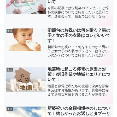
いて
今回の記事では送別会のプレゼントと乾
杯の挨拶についてご紹介したいと思いま
す。送別会って、最近では少なくなって
きました。集団による飲み会を控える動
きがある事やその行動になれてしまった
関係で一部の人だけで小さな送別会を行
初節句のお祝いは何を贈る？男の
生活
う感じになっているようで...
子と女の子の衣装はコレがいいで
す！
初節句のお祝いって何をするのか？男の
子と女の子の衣装やプレゼントは何がい
いのか？についてご紹介したいと思いま
す。初節句ってわかりますよね？誕生し
た赤ちゃんが初めて迎える節句の事で
す。では節句って何？何すればいいの？
地震時に起こる停電の原因と対
生活
プレゼントはいるの？等、疑...
策！復旧作業や地域とエリアにつ
いて！
地震と停電は私たちの生活に深刻な影響
を及ぼす可能性があります。災害時に備
えて適切な対策を講じることが重要です
が、多くの人が地震や停電に対する知識
や意識が不足している現状があります。
今回の記事では、地震による停電への対
新築祝いの金額相場やのしについ
生活
策方法や、地震発生時の安...
て！嬉しかったお返しとタブーと