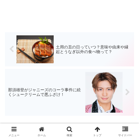
土用の丑の日っていつ？意味や由来や縁
起とうなぎ以外の食べ物って？
那須雄登がジャニーズのコーラ事件に続
くシュークリームで悪ふざけ！
ホーム
生活
メニュー
ホーム
検索
トップ
サイドバー