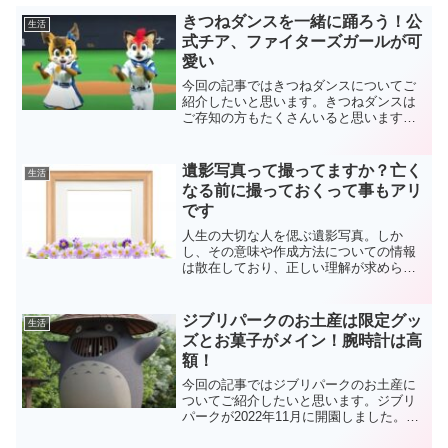
きつねダンスを一緒に踊ろう！公
生活
式チア、ファイターズガールが可
愛い
今回の記事ではきつねダンスについてご
紹介したいと思います。きつねダンスは
ご存知の方もたくさんいると思います。
北海道日本ハムファイターズのファイタ
ーズガールが試合の途中で音楽と一緒に
踊るダンスです。きつねダンスも可愛い
遺影写真って撮ってますか？亡く
生活
ですが音楽も凄くノリノリ...
なる前に撮っておくって事もアリ
です
人生の大切な人を偲ぶ遺影写真。しか
し、その意味や作成方法についての情報
は散在しており、正しい理解が求められ
ています。この記事では、遺影写真の意
味や背景、作成方法の基礎から高度なテ
クニック、文化的な側面、保管方法、喪
ジブリパークのお土産は限定グッ
生活
失のプロセスへの影響まで、...
ズとお菓子がメイン！腕時計は高
額！
今回の記事ではジブリパークのお土産に
ついてご紹介したいと思います。ジブリ
パークが2022年11月に開園しました。予
想を超える人の多さで園内も大変だった