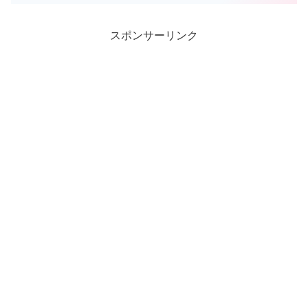
降りる時も歩かないといけないなんて嫌
だと思うはずなんですが、山頂に達した
時の達成感と山頂から見る...
スポンサーリンク