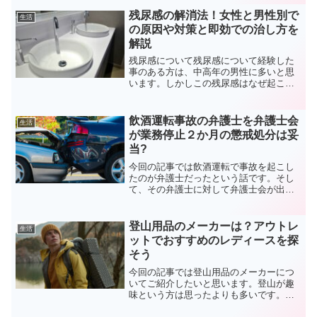
ようです。ジブリパークの中でも注目を
集めていたのがジブリパークのお土産で
残尿感の解消法！女性と男性別で
生活
す。お土産って気持...
の原因や対策と即効での治し方を
解説
残尿感について残尿感について経験した
事のある方は、中高年の男性に多いと思
います。しかしこの残尿感はなぜ起こる
のかと疑問に思うのではないでしょう
か？当然、残尿感があるという事は原因
があって、なんらかの障害が起きている
飲酒運転事故の弁護士を弁護士会
生活
のでしょう。尿の出が悪くな...
が業務停止２か月の懲戒処分は妥
当?
今回の記事では飲酒運転で事故を起こし
たのが弁護士だったという話です。そし
て、その弁護士に対して弁護士会が出し
た処分について法で仕事をする者として
いかがなものかと思い色々と調べてみま
したので最後まで読んでいってくださ
登山用品のメーカーは？アウトレ
生活
い。飲酒運転事故を起こした...
ットでおすすめのレディースを探
そう
今回の記事では登山用品のメーカーにつ
いてご紹介したいと思います。登山が趣
味という方は思ったよりも多いです。普
通、きつい想いをして山に登ってそして