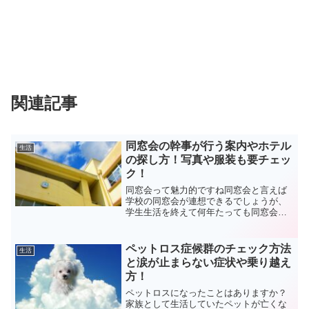
関連記事
同窓会の幹事が行う案内やホテル
生活
の探し方！写真や服装も要チェッ
ク！
同窓会って魅力的ですね同窓会と言えば
学校の同窓会が連想できるでしょうが、
学生生活を終えて何年たっても同窓会を
定期的に開いて集まっている人たちは意
外と多いです。同窓会と聞くと、小、中
学校や高校などのクラスの集まりが主流
ペットロス症候群のチェック方法
生活
です。やはり青春時代の思...
と涙が止まらない症状や乗り越え
方！
ペットロスになったことはありますか？
家族として生活していたペットが亡くな