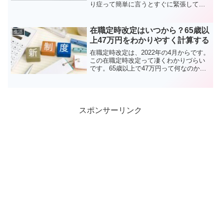
り症って簡単に言うとすぐに緊張してし
まう事だと思います。誰でも人前に出て
何かをする時や色んな状況において緊張
する物だと思います。緊張の度合いは違
在職定時改定はいつから？65歳以
生活
うかもしれませんが緊張し...
上47万円をわかりやすく計算する
在職定時改定は、2022年の4月からです。
この在職定時改定って凄くわかりづらい
です。65歳以上で47万円って何なのかを
ドコよりもわかりやすく解説します！
スポンサーリンク