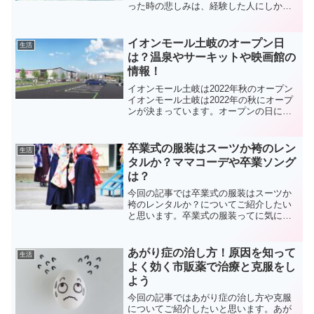
った時の悲しみは、経験した人にしかわ
からないのかもしれません。私が乗り越
えた方法をお伝えします。
イオンモール土岐のオープン日
生活
は？温泉やサーキットや映画館の
情報！
イオンモール土岐は2022年秋のオープン
イオンモール土岐は2022年の秋にオープ
ンが決まっています。オープンの日にち
は正式には発表されていません。イオン
側の発表によると、「ゆったりと丸一日
楽しめるような東濃エリアの新たなラン
卒業式の服装はスーツか袴のレン
生活
ドマークとして、...
タルか？ママコーデや卒業ソング
は？
今回の記事では卒業式の服装はスーツか
袴のレンタルか？についてご紹介したい
と思います。卒業式の服装ってに気にな
りますよね。特に女性の方はスーツなの
か袴なのかで迷うところだと思います。
袴って大学を卒業する時くらいしか着な
あがり症の治し方！原因を知って
生活
いと思うんで思い切ってレ...
よく効く市販薬で治療と克服をし
よう
今回の記事ではあがり症の治し方や克服
についてご紹介したいと思います。あが